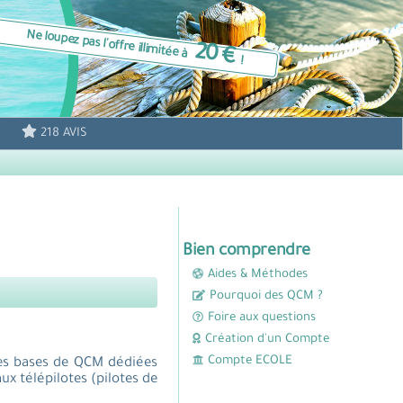
Ne loupez pas l'offre illimitée à
20 €
!
218 AVIS
Bien comprendre
Aides & Méthodes
Pourquoi des QCM ?
Foire aux questions
Création d'un Compte
Compte ECOLE
tes bases de QCM dédiées
ux télépilotes (pilotes de