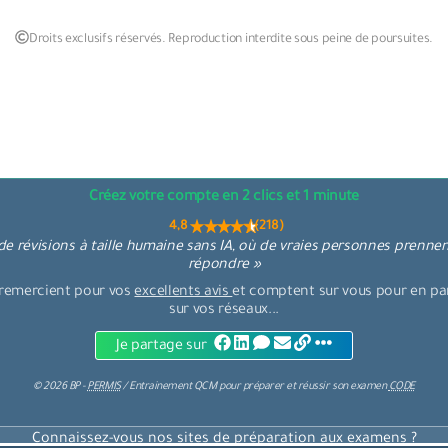
Droits exclusifs réservés. Reproduction interdite sous peine de poursuites.
Créez votre compte en 2 clics et 1 minute
4,8 (218)
e révisions à taille humaine sans IA, où de vraies personnes prenne
répondre »
remercient pour vos
excellents avis
et comptent sur vous pour en par
sur vos réseaux...
Je partage sur
©
2026
BP -
PERMIS
/
Entrainement QCM
pour
préparer et réussir son examen
CODE
Connaissez-vous nos sites de préparation aux examens ?