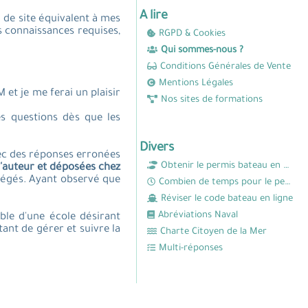
A lire
é de site équivalent à mes
s connaissances requises,
RGPD & Cookies
Qui sommes-nous ?
Conditions Générales de Vente
Mentions Légales
 et je me ferai un plaisir
Nos sites de formations
.
s questions dès que les
Divers
ec des réponses erronées
Obtenir le permis bateau en 8 étapes
d'auteur et déposées chez
tégés. Ayant observé que
Combien de temps pour le permis bateau ?
Réviser le code bateau en ligne
Abréviations Naval
ble d'une école désirant
ant de gérer et suivre la
Charte Citoyen de la Mer
Multi-réponses